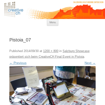
kreativkultur
Menu
Skip to content
Pistoia_07
Published
2014/09/30
at
1200 × 800
in
Salzburg Showcase
präsentiert sich beim CreativeCH Final Event in Pistoia
.
← Previous
Next →