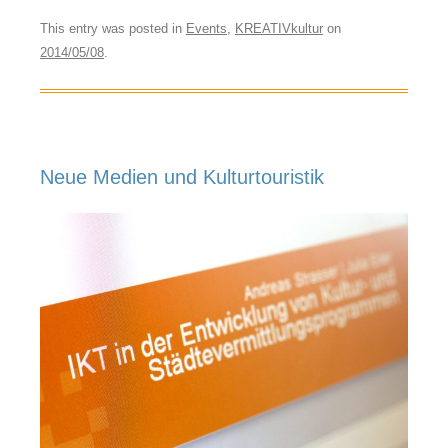
This entry was posted in
Events
,
KREATIVkultur
on
2014/05/08
.
Neue Medien und Kulturtouristik